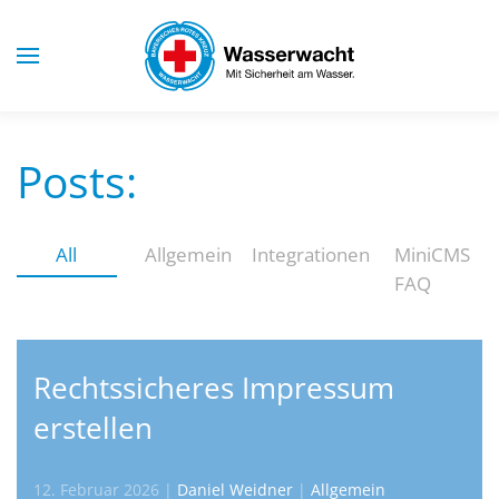
Skip to main content
Posts:
All
Allgemein
Integrationen
MiniCMS
FAQ
Rechtssicheres Impressum
erstellen
12. Februar 2026
|
Daniel Weidner
|
Allgemein